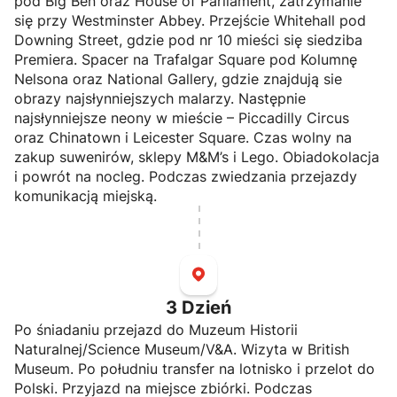
pod Big Ben oraz House of Parliament, zatrzymanie
się przy Westminster Abbey. Przejście Whitehall pod
Downing Street, gdzie pod nr 10 mieści się siedziba
Premiera. Spacer na Trafalgar Square pod Kolumnę
Nelsona oraz National Gallery, gdzie znajdują sie
obrazy najsłynniejszych malarzy. Następnie
najsłynniejsze neony w mieście – Piccadilly Circus
oraz Chinatown i Leicester Square. Czas wolny na
zakup suwenirów, sklepy M&M’s i Lego. Obiadokolacja
i powrót na nocleg. Podczas zwiedzania przejazdy
komunikacją miejską.
3
Dzień
Po śniadaniu przejazd do Muzeum Historii
Naturalnej/Science Museum/V&A. Wizyta w British
Museum. Po południu transfer na lotnisko i przelot do
Polski. Przyjazd na miejsce zbiórki. Podczas