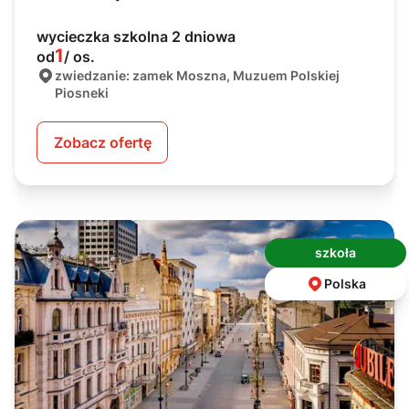
wycieczka szkolna 2 dniowa
1
od
/ os.
zwiedzanie: zamek Moszna, Muzuem Polskiej
Piosneki
Zobacz ofertę
szkoła
Polska