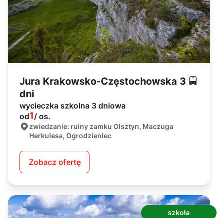
Jura Krakowsko-Częstochowska 3
dni
wycieczka szkolna 3 dniowa
1
od
/ os.
zwiedzanie: ruiny zamku Olsztyn, Maczuga
Herkulesa, Ogrodzieniec
Zobacz ofertę
szkoła