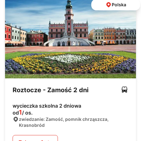
Polska
Roztocze - Zamość 2 dni
wycieczka szkolna 2 dniowa
1
od
/ os.
zwiedzanie: Zamość, pomnik chrząszcza,
Krasnobród