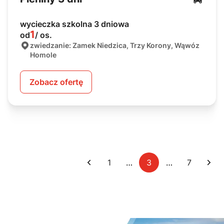
wycieczka szkolna 3 dniowa
1
od
/ os.
zwiedzanie: Zamek Niedzica, Trzy Korony, Wąwóz
Homole
Zobacz ofertę
1
…
3
…
7