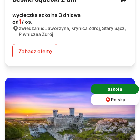
wycieczka szkolna 3 dniowa
1
od
/ os.
zwiedzanie: Jaworzyna, Krynica Zdrój, Stary Sącz,
Piwniczna Zdrój
Zobacz ofertę
szkoła
Polska